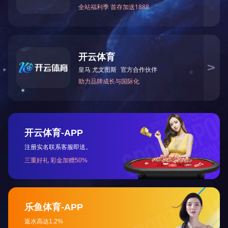
上一篇：
宫内发育示教模型
下一篇：
智能分娩模拟人系统（高级产妇模拟训练系统）
让真实触手可及
TELLYES VIRTUALLY REAL
股票代码 ：
833047
地址：天津市华苑产业区海泰西路18号西6-A座
邮编：300384
电话：4006-355-510 022-83711066
传真：022-83711065
Email：tellyes@tellyes.com